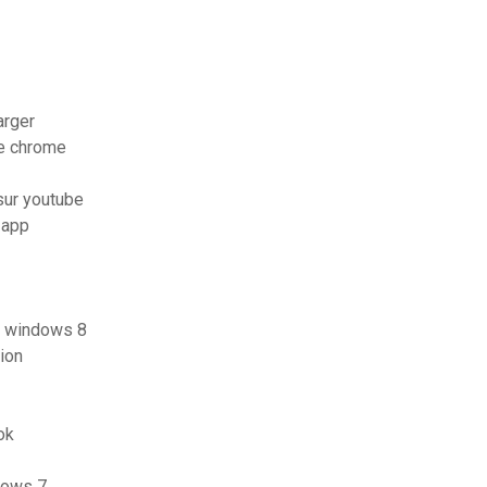
arger
le chrome
 sur youtube
 app
it windows 8
ion
ok
dows 7