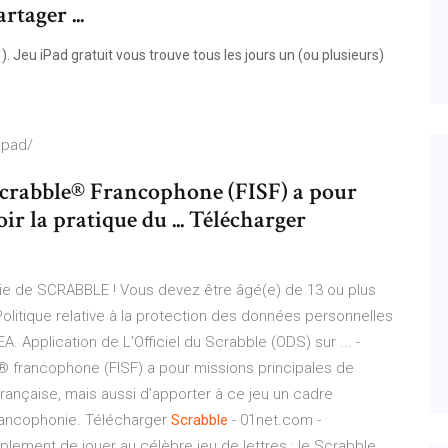
tager ...
). Jeu iPad gratuit vous trouve tous les jours un (ou plusieurs)
ipad/
Scrabble® Francophone (FISF) a pour
r la pratique du ... Télécharger
tie de SCRABBLE ! Vous devez être âgé(e) de 13 ou plus
 Politique relative à la protection des données personnelles
EA. Application de L'Officiel du Scrabble (ODS) sur ... -
e® francophone (FISF) a pour missions principales de
rançaise, mais aussi d’apporter à ce jeu un cadre
Francophonie. Télécharger
Scrabble
- 01net.com -
ement de jouer au célèbre jeu de lettres : le Scrabble.