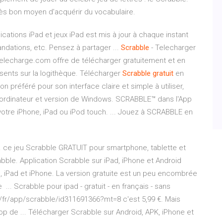
rès bon moyen d'acquérir du vocabulaire.
lications iPad et jeux iPad est mis à jour à chaque instant
dations, etc. Pensez à partager ...
Scrabble
- Telecharger
telecharge.com offre de télécharger gratuitement et en
résents sur la logithèque. Télécharger
Scrabble
gratuit
en
 préféré pour son interface claire et simple à utiliser,
el ordinateur et version de Windows. SCRABBLE™ dans l'App
votre iPhone, iPad ou iPod touch. ... Jouez à SCRABBLE en
... ce jeu Scrabble GRATUIT pour smartphone, tablette et
rabble. Application Scrabble sur iPad, iPhone et Android
d, iPad et iPhone. La version gratuite est un peu encombrée
e ... Scrabble pour ipad - gratuit - en français - sans
om/fr/app/scrabble/id311691366?mt=8 c'est 5,99 €. Mais
 trop de ... Télécharger Scrabble sur Android, APK, iPhone et