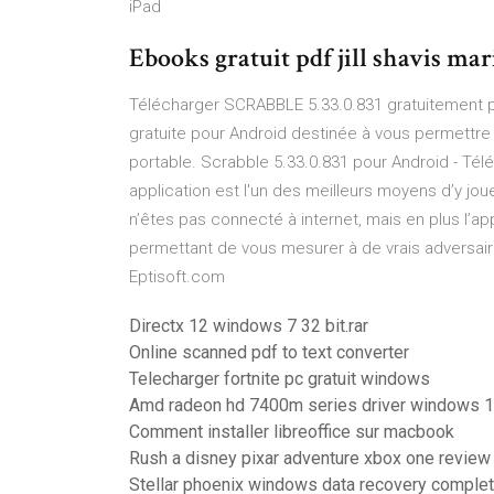
iPad
Ebooks gratuit pdf jill shavis ma
Télécharger SCRABBLE 5.33.0.831 gratuitement 
gratuite pour Android destinée à vous permettre 
portable. Scrabble 5.33.0.831 pour Android - Té
application est l'un des meilleurs moyens d’y jo
n’êtes pas connecté à internet, mais en plus l’ap
permettant de vous mesurer à de vrais adversair
Eptisoft.com
Directx 12 windows 7 32 bit.rar
Online scanned pdf to text converter
Telecharger fortnite pc gratuit windows
Amd radeon hd 7400m series driver windows 1
Comment installer libreoffice sur macbook
Rush a disney pixar adventure xbox one review
Stellar phoenix windows data recovery complete