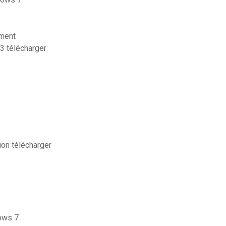
ement
s3 télécharger
ion télécharger
6
ows 7