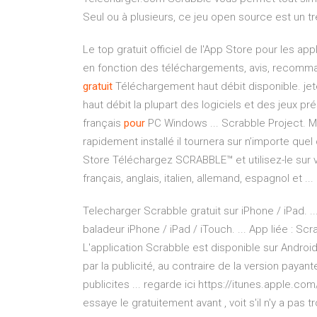
Seul ou à plusieurs, ce jeu open source est un t
Le top gratuit officiel de l'App Store pour les app
en fonction des téléchargements, avis, recomman
gratuit
Téléchargement haut débit disponible. je
haut débit la plupart des logiciels et des jeux p
français
pour
PC Windows ... Scrabble Project. Mon
rapidement installé il tournera sur n’importe qu
Store Téléchargez SCRABBLE™ et utilisez-le sur 
français, anglais, italien, allemand, espagnol et ...
Telecharger Scrabble gratuit sur iPhone / iPad. 
baladeur iPhone / iPad / iTouch. ... App liée : Sc
L'application Scrabble est disponible sur Androi
par la publicité, au contraire de la version payant
publicites ... regarde ici https://itunes.apple.c
essaye le gratuitement avant , voit s'il n'y a pas