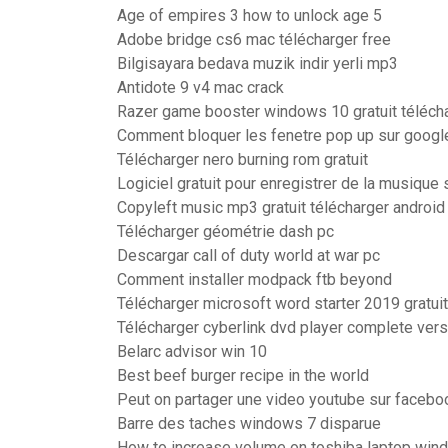
Age of empires 3 how to unlock age 5
Adobe bridge cs6 mac télécharger free
Bilgisayara bedava muzik indir yerli mp3
Antidote 9 v4 mac crack
Razer game booster windows 10 gratuit téléch
Comment bloquer les fenetre pop up sur goog
Télécharger nero burning rom gratuit
Logiciel gratuit pour enregistrer de la musique
Copyleft music mp3 gratuit télécharger android
Télécharger géométrie dash pc
Descargar call of duty world at war pc
Comment installer modpack ftb beyond
Télécharger microsoft word starter 2019 gratu
Télécharger cyberlink dvd player complete vers
Belarc advisor win 10
Best beef burger recipe in the world
Peut on partager une video youtube sur facebo
Barre des taches windows 7 disparue
How to increase volume on toshiba laptop win